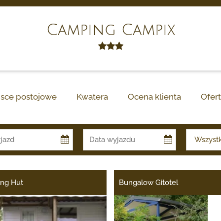
Camping Campix
jsce postojowe
Kwatera
Ocena klienta
Ofert
ing Hut
Bungalow Gitotel